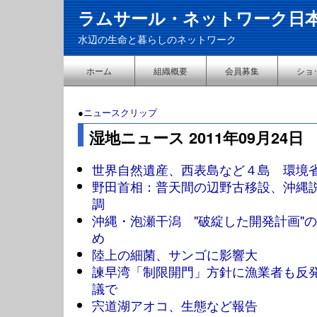
ラムサール・ネットワーク日
水辺の生命と暮らしのネットワーク
ホーム
組織概要
会員募集
ショ
●
ニュースクリップ
湿地ニュース 2011年09月24日
世界自然遺産、西表島など４島 環境
野田首相：普天間の辺野古移設、沖縄
調
沖縄・泡瀬干潟 "破綻した開発計画"
め
陸上の細菌、サンゴに影響大
諫早湾「制限開門」方針に漁業者も反
議で
宍道湖アオコ、生態など報告