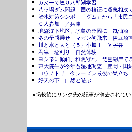
カヌーで巡り八郎湖学習
八ッ場ダム問題 国の検証に疑義相次
治水対策シンポ：「ダム」から「市民
０人参加 ／兵庫
地盤沈下地区、水鳥の楽園に 気仙沼
冬の予感乗せ マガン初飛来 伊豆沼
川と水と人と（５）小櫃川 Ｖ字谷
君津 稲刈り・自然体験
ヨシ帯に傾斜、稚魚守れ 琵琶湖岸で
東大院生が今年も湿地調査 豊岡・田
コウノトリ 今シーズン最後の巣立ち
好天の下 自然と遊ぶ
※掲載後にリンク先の記事が消去されてい