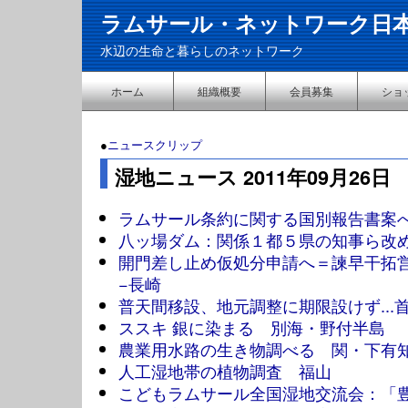
ラムサール・ネットワーク日
水辺の生命と暮らしのネットワーク
ホーム
組織概要
会員募集
ショ
●
ニュースクリップ
湿地ニュース 2011年09月26日
ラムサール条約に関する国別報告書案
八ッ場ダム：関係１都５県の知事ら改
開門差し止め仮処分申請へ＝諫早干拓
−長崎
普天間移設、地元調整に期限設けず...
ススキ 銀に染まる 別海・野付半島
農業用水路の生き物調べる 関・下有
人工湿地帯の植物調査 福山
こどもラムサール全国湿地交流会：「