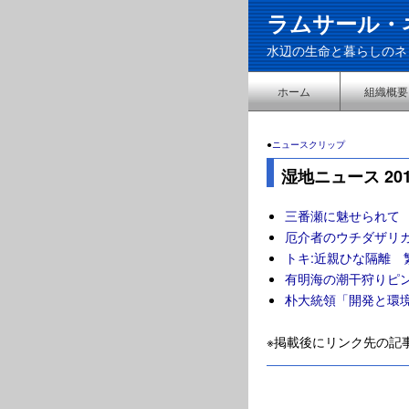
ラムサール・
水辺の生命と暮らしのネ
ホーム
組織概要
●
ニュースクリップ
湿地ニュース 201
三番瀬に魅せられて
厄介者のウチダザリ
トキ:近親ひな隔離 
有明海の潮干狩りピ
朴大統領「開発と環
※掲載後にリンク先の記