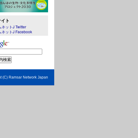
サイト
ネットJ Twitter
ネットJ Facebook
t (C) Ramsar Network Japan