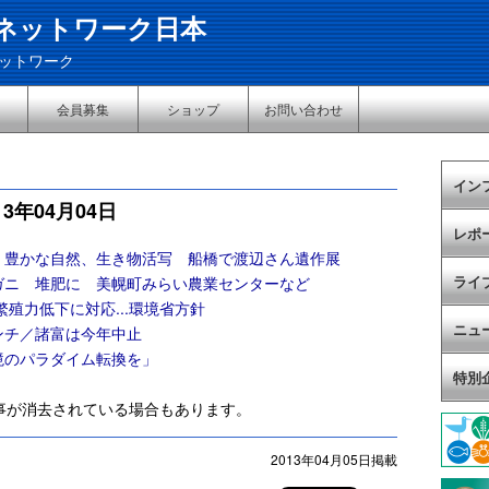
ネットワーク日本
ットワーク
会員募集
ショップ
お問い合わせ
イン
3年04月04日
レポ
 豊かな自然、生き物活写 船橋で渡辺さん遺作展
ライ
ガニ 堆肥に 美幌町みらい農業センターなど
繁殖力低下に対応...環境省方針
ニュ
ンチ／諸富は今年中止
境のパラダイム転換を」
特別
事が消去されている場合もあります。
2013年04月05日掲載