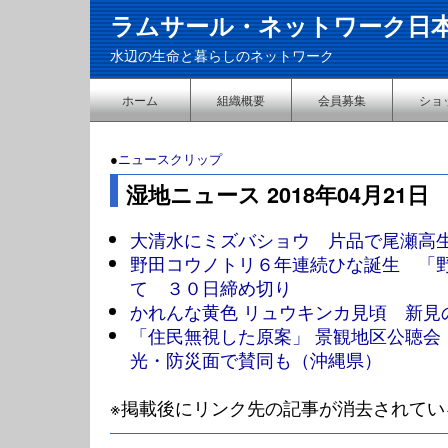
ラムサール・ネットワーク日
水辺の生命と暮らしのネットワーク
ホーム
組織概要
会員募集
ショ
●
ニュースクリップ
湿地ニュース 2018年04月21日
大清水にミズバショウ 片品で尾瀬高
野田コウノトリ６年連続ひな誕生 「
て ３０日締め切り
かれんな黄色 リュウキンカ見頃 新見
「住民無視した原案」 景観地区公聴会
光・防災面で賛同も（沖縄県）
※掲載後にリンク先の記事が消去されてい