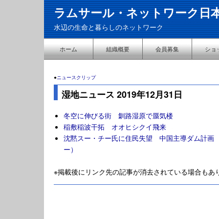
ラムサール・ネットワーク日
水辺の生命と暮らしのネットワーク
ホーム
組織概要
会員募集
ショ
●
ニュースクリップ
湿地ニュース 2019年12月31日
冬空に伸びる街 釧路湿原で蜃気楼
稲敷稲波干拓 オオヒシクイ飛来
沈黙スー・チー氏に住民失望 中国主導ダム計画
ー）
※掲載後にリンク先の記事が消去されている場合もあ