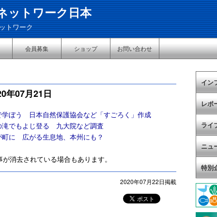
ネットワーク日本
ットワーク
会員募集
ショップ
お問い合わせ
イン
0年07月21日
レポ
で学ぼう 日本自然保護協会など「すごろく」作成
ライ
の滝でもよじ登る 九大院など調査
が町に 広がる生息地、本州にも？
ニュ
事が消去されている場合もあります。
特別
2020年07月22日掲載