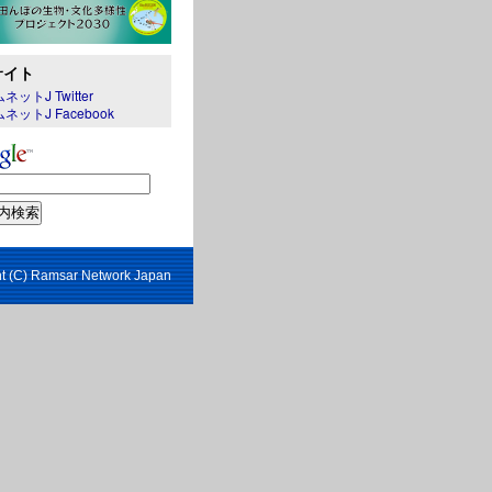
サイト
ネットJ Twitter
ネットJ Facebook
t (C) Ramsar Network Japan