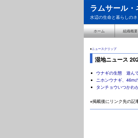
ラムサール・
水辺の生命と暮らしのネ
ホーム
組織概要
●
ニュースクリップ
湿地ニュース 202
ウナギの生態 遊ん
ニホンウナギ、46m
タンチョウいつかわ
※掲載後にリンク先の記