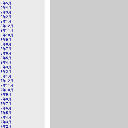
19年5月
19年4月
19年3月
19年2月
19年1月
18年12月
18年11月
18年10月
18年9月
18年8月
18年7月
18年6月
18年5月
18年4月
18年3月
18年2月
18年1月
17年12月
17年11月
17年10月
17年9月
17年8月
17年7月
17年6月
17年5月
17年4月
17年3月
17年2月