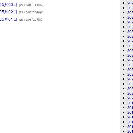
20
05月03日
［2013/05/04掲載］
20
05月02日
20
［2013/05/03掲載］
20
05月01日
［2013/05/02掲載］
20
20
20
20
20
20
20
20
20
20
20
20
20
20
20
20
20
20
20
20
20
20
20
20