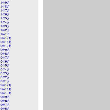
21年9月
21年8月
21年7月
21年6月
21年5月
21年4月
21年3月
21年2月
21年1月
20年12月
20年11月
20年10月
20年9月
20年8月
20年7月
20年6月
20年5月
20年4月
20年3月
20年2月
20年1月
19年12月
19年11月
19年10月
19年9月
19年8月
19年7月
19年6月