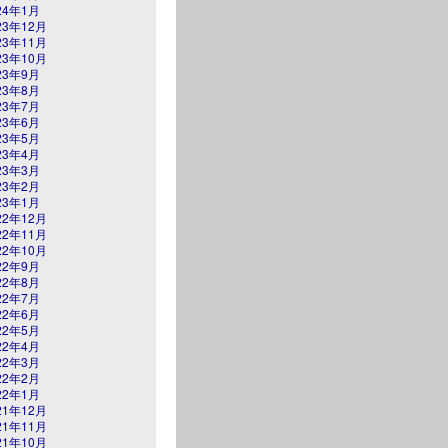
24年1月
23年12月
23年11月
23年10月
23年9月
23年8月
23年7月
23年6月
23年5月
23年4月
23年3月
23年2月
23年1月
22年12月
22年11月
22年10月
22年9月
22年8月
22年7月
22年6月
22年5月
22年4月
22年3月
22年2月
22年1月
21年12月
21年11月
21年10月