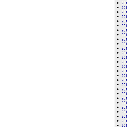
20
20
20
20
20
20
20
20
20
20
20
20
20
20
20
20
20
20
20
20
20
20
20
20
20
20
20
20