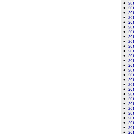
20
20
20
20
20
20
20
20
20
20
20
20
20
20
20
20
20
20
20
20
20
20
20
20
20
20
20
20