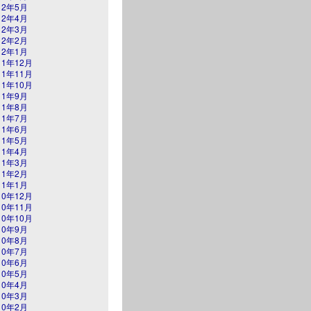
12年5月
12年4月
12年3月
12年2月
12年1月
11年12月
11年11月
11年10月
11年9月
11年8月
11年7月
11年6月
11年5月
11年4月
11年3月
11年2月
11年1月
10年12月
10年11月
10年10月
10年9月
10年8月
10年7月
10年6月
10年5月
10年4月
10年3月
10年2月