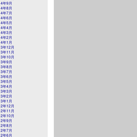
14年9月
14年8月
14年7月
14年6月
14年5月
14年4月
14年3月
14年2月
14年1月
13年12月
13年11月
13年10月
13年9月
13年8月
13年7月
13年6月
13年5月
13年4月
13年3月
13年2月
13年1月
12年12月
12年11月
12年10月
12年9月
12年8月
12年7月
12年6月