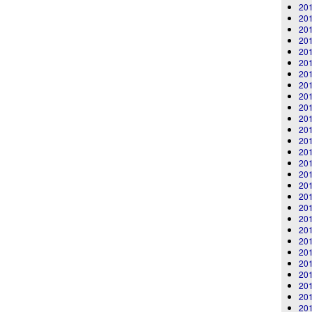
20
20
20
20
20
20
20
20
20
20
20
20
20
20
20
20
20
20
20
20
20
20
20
20
20
20
20
20