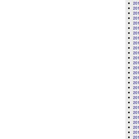
20
20
20
20
20
20
20
20
20
20
20
20
20
20
20
20
20
20
20
20
20
20
20
20
20
20
20
20